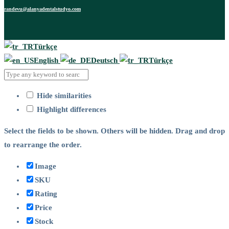
randevu@alanyadentalstudyo.com
Türkçe
English
Deutsch
Türkçe
Hide similarities
Highlight differences
Select the fields to be shown. Others will be hidden. Drag and drop
to rearrange the order.
Image
SKU
Rating
Price
Stock