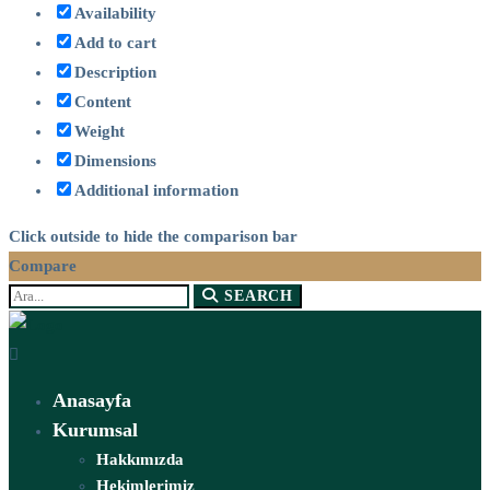
Availability
Add to cart
Description
Content
Weight
Dimensions
Additional information
Click outside to hide the comparison bar
Compare
Search
SEARCH
for:
Anasayfa
Kurumsal
Hakkımızda
Hekimlerimiz