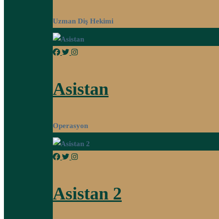
Uzman Diş Hekimi
Asistan
Operasyon
Asistan 2