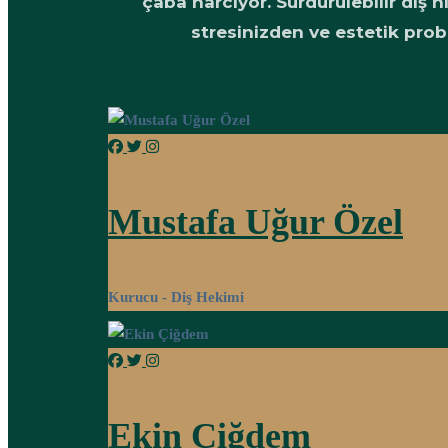
çaba harcıyor. Sürdürülebilir diş h
stresinizden ve estetik prob
Mustafa Uğur Özel
Kurucu - Diş Hekimi
Ekin Çiğdem